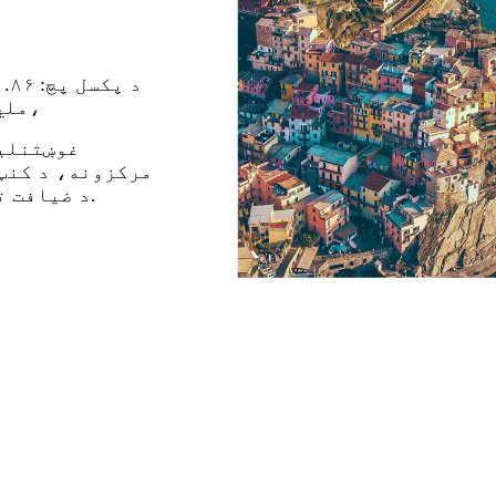
ملي میتر ۴ ملي میتر، ۳.۷۶ ملي میتر، ۲.۵ ملي میتر،
غوښتنلیک
مرکزونه، د کنټ
د ضیافت تالار، د پیرودلو مال، او ستوري هوټلونه او نور.