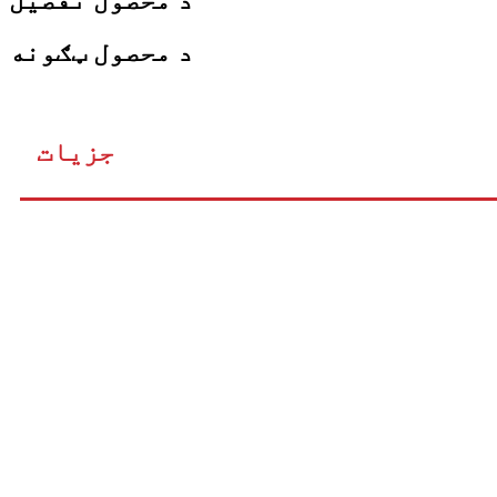
د محصول ټګونه
جزیات