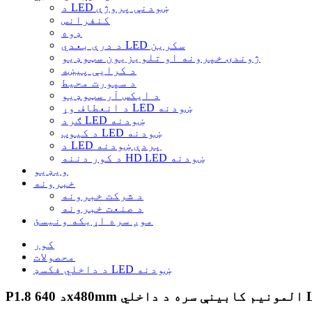
د LED ښودنې پروژې
کنفرانس
ډوه
د درې بعدي LED سکرین
ژوندۍ خپرونه او تلویزیون سټوډیو
د کرایې پیښه
د سپورت محیط
د ایکس آر سټوډیو
د انعطاف وړ LED ښودنه
ګرد LED ښودنه
د کیوب LED ښودنه
د LED پردې ښودنه
د کور دننه HD LED ښودنه
ویډیو
خبرونه
د شرکت خبرونه
د صنعت خبرونه
موږ سره اړیکه ونیسئ
کور
محصولات
د داخلي فکسډ LED ښودنه