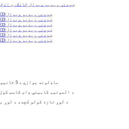
● د LED ماډلونه یوازې د 5 ثانیو لپاره د مخکینۍ برخې وسیلو لخوا لرې کیدی شي
● د المونیم کابینې ډای کاسټ کول
● د لوړ تازه کولو کچه، د لوړ برعکس کچه، او د 256 در