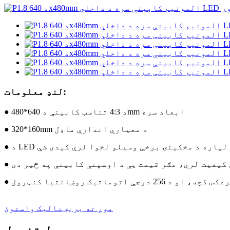
لنډ معلومات:
● د 4:3 تناسب کابینې د 640*480mm ابعاد سره
● 320*160mm د معیاري اندازې ماډل
 کیفیت لري، مګر قیمت یې د اوسپنې کابینې په څیر دی
جې اتوماتیک روښانتیا کنټرول
موږ ته بریښنالیک واستوئ
د محصول تفصیل