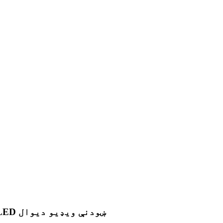
P1.8 د 640x480mm المونیم کابینې سره د داخلي LED ښودنې ویډیو دیوال