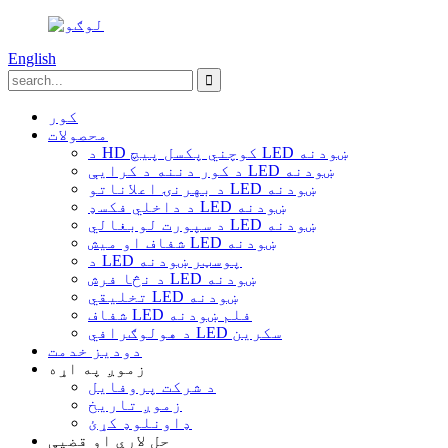
English
کور
محصولات
د HD کوچني پکسل پیچ LED ښودنه
د کور دننه د کرایې LED ښودنه
د بهرنۍ اعلاناتو LED ښودنه
د داخلي فکسډ LED ښودنه
د سپورت لوبغالي LED ښودنه
شفاف او میش LED ښودنه
د LED پوسټر ښودنه
د نڅا فرش LED ښودنه
تخلیقي LED ښودنه
شفاف LED فلم ښودنه
د هولوګرافي LED سکرین
دودیز خدمت
زموږ په اړه
د شرکت پروفایل
زموږ تاریخ
ډاونلوډ کړئ
حل لارې او قضیې