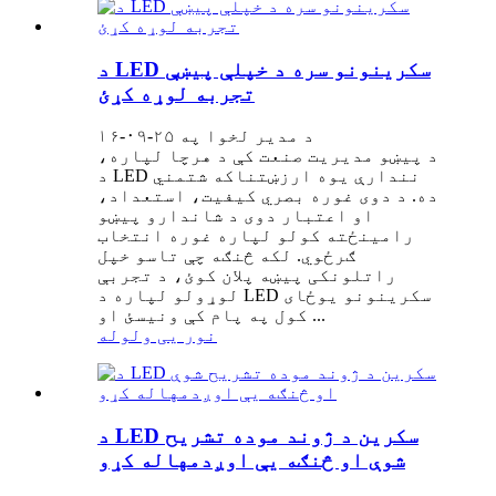
د LED سکرینونو سره د خپلې پیښې
تجربه لوړه کړئ
د مدیر لخوا په ۲۵-۰۹-۱۶
د پیښو مدیریت صنعت کې د هرچا لپاره،
د LED نندارې یوه ارزښتناکه شتمني
ده. د دوی غوره بصري کیفیت، استعداد،
او اعتبار دوی د شاندارو پیښو
رامینځته کولو لپاره غوره انتخاب
ګرځوي. لکه څنګه چې تاسو خپل
راتلونکی پیښه پلان کوئ، د تجربې
لوړولو لپاره د LED سکرینونو یوځای
کول په پام کې ونیسئ او ...
نور یی ولوله
د LED سکرین د ژوند موده تشریح
شوې او څنګه یې اوږدمهاله کړو