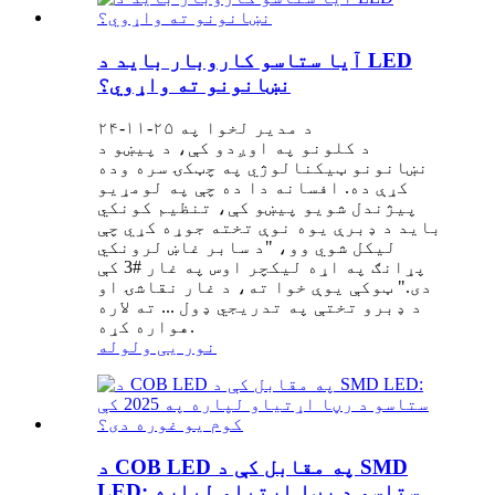
آیا ستاسو کاروبار باید د LED
نښانونو ته واړوي؟
د مدیر لخوا په ۲۵-۱۱-۲۴
د کلونو په اوږدو کې، د پیښو د
نښانونو ټیکنالوژي په چټکۍ سره وده
کړې ده. افسانه دا ده چې په لومړیو
پیژندل شویو پیښو کې، تنظیم کونکي
باید د ډبرې یوه نوې تخته جوړه کړي چې
لیکل شوي وو، "د سابر غاښ لرونکي
پړانګ په اړه لیکچر اوس په غار #3 کې
دی." ټوکې یوې خوا ته، د غار نقاشۍ او
د ډبرو تختې په تدریجي ډول ... ته لاره
هواره کړه.
نور یی ولوله
د COB LED په مقابل کې د SMD
LED: ستاسو د رڼا اړتیاو لپاره