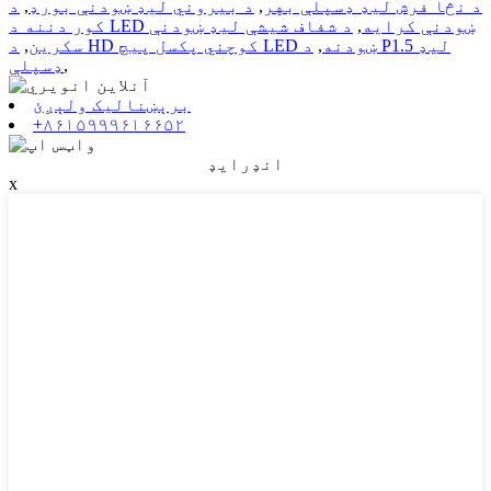
د نڅا فرش لیډ ډسپلې بهر
,
د بیروني لیډ ښودنې بورډ
,
د
کور دننه د LED ښودنې کرایه
,
د شفاف شیشې لیډ ښودنې
د HD کوچني پکسل پیچ LED ښودنه
,
د P1.5 لیډ
سکرین
,
,
ډسپلې
برېښنالیک ولېږئ
+۸۶۱۵۹۹۹۶۱۶۶۵۲
انډرایډ
x