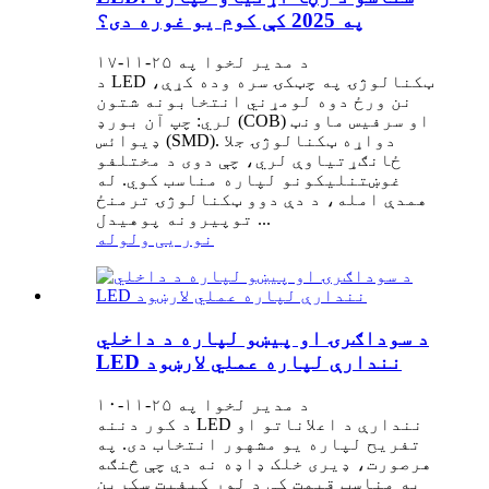
په 2025 کې کوم یو غوره دی؟
د مدیر لخوا په ۲۵-۱۱-۱۷
د LED ټکنالوژۍ په چټکۍ سره وده کړې،
نن ورځ دوه لومړني انتخابونه شتون
لري: چپ آن بورډ (COB) او سرفیس ماونټ
ډیوائس (SMD). دواړه ټکنالوژۍ جلا
ځانګړتیاوې لري، چې دوی د مختلفو
غوښتنلیکونو لپاره مناسب کوي. له
همدې امله، د دې دوو ټکنالوژۍ ترمنځ
توپیرونه پوهیدل ...
نور یی ولوله
د سوداګرۍ او پیښو لپاره د داخلي
LED نندارې لپاره عملي لارښود
د مدیر لخوا په ۲۵-۱۱-۱۰
د کور دننه LED نندارې د اعلاناتو او
تفریح ​​لپاره یو مشهور انتخاب دی. په
هرصورت، ډیری خلک ډاډه نه دي چې څنګه
په مناسب قیمت کې د لوړ کیفیت سکرین