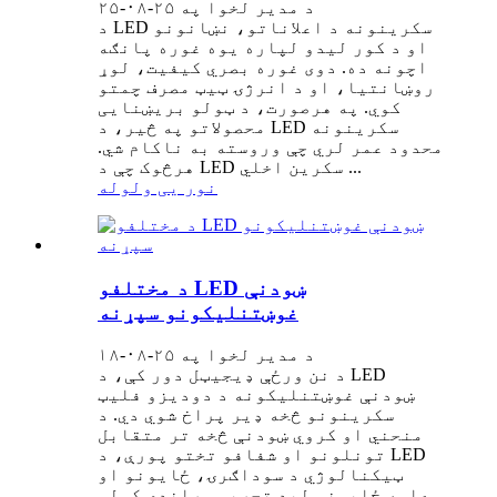
د مدیر لخوا په ۲۵-۰۸-۲۵
د LED سکرینونه د اعلاناتو، نښانونو
او د کور لیدو لپاره یوه غوره پانګه
اچونه ده. دوی غوره بصري کیفیت، لوړ
روښانتیا، او د انرژۍ ټیټ مصرف چمتو
کوي. په هرصورت، د ټولو بریښنایی
محصولاتو په څیر، د LED سکرینونه
محدود عمر لري چې وروسته به ناکام شي.
هرڅوک چې د LED سکرین اخلي ...
نور یی ولوله
د مختلفو LED ښودنې
غوښتنلیکونو سپړنه
د مدیر لخوا په ۲۵-۰۸-۱۸
د نن ورځې ډیجیټل دور کې، د LED
ښودنې غوښتنلیکونه د دودیزو فلیټ
سکرینونو څخه ډیر پراخ شوي دي. د
منحني او کروي ښودنې څخه تر متقابل
تونلونو او شفافو تختو پورې، د LED
ټیکنالوژي د سوداګرۍ، ځایونو او
عامه ځایونو لید تجربې وړاندې کولو