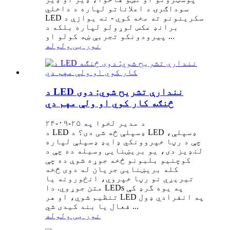
سوداګرۍ د اعلاناتو لپاره د داخلي
LED سکرینونو ته مخه کوي - نه یوازې د
برانډ عکس لوړولو لپاره بلکه د
پیرودونکو تجربې ښه کولو او ...
نور یی ولوله
د LED نندارې تشریح شوي: دوی
څنګه کار کوي او ولې مهم دي
د مدیر لخوا په ۲۵-۰۹-۲۴
د LED ډسپلې څه شی دی؟ د LED ډسپلې،
چې د رڼا خپروونکي ډایډ ډسپلې لپاره
لنډیز دی، یو بریښنایی وسیله ده چې د
کوچنیو بلبونو څخه جوړه شوې ده چې
کله بریښنایی جریان له دوی څخه
تیریږي نو رڼا خپروي، انځورونه یا
متن جوړوي. دا LEDs په یوه گرډ کې
تنظیم شوي، او هر LED په انفرادي ډول
فعال یا بند کیدی شي ...
نور یی ولوله