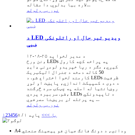
لاره بیا بدلوي. دا مقاله...
نور یی ولوله
د LED ویډیو تیر حال او راتلونکی
ښیې
د مدیر لخوا په ۲۵-۰۸-۱۲
نن ورځ، LEDs په پراخه کچه کارول
کیږي، مګر د رڼا خپریدو لومړنی ډایډ
50 کاله دمخه د جنرال الیکټریک
کارمند لخوا اختراع شو. د LEDs ظرفیت
د دوی د کمپیکٹ اندازې، پایښت او لوړ
روښانتیا له امله په چټکۍ سره څرګند
شو. سربیره پردې، LEDs د تاپېدونکي
په پرتله لږ بریښنا مصرفوي ...
نور یی ولوله
بل >
>>
پاڼه ۱ / ۸
6
5
4
3
2
۱
A4 ودانۍ، د دونګ فانګ جیان فو ییجینګ صنعتي