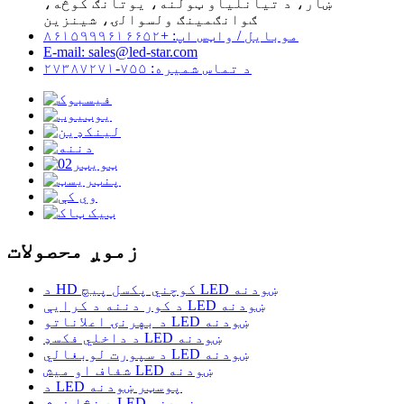
ښار، د تیانلیاو ټولنه، یوتانګ کوڅه،
ګوانګمینګ ولسوالۍ، شینزین
موبایل / واټس اپ: +۸۶۱۵۹۹۹۶۱۶۶۵۲
E-mail: sales@led-star.com
د تماس شمیره: ۷۵۵-۲۷۳۸۷۲۷۱
زموږ محصولات
د HD کوچني پکسل پیچ LED ښودنه
د کور دننه د کرایې LED ښودنه
د بهرنۍ اعلاناتو LED ښودنه
د داخلي فکسډ LED ښودنه
د سپورت لوبغالي LED ښودنه
شفاف او میش LED ښودنه
د LED پوسټر ښودنه
د نڅا فرش LED ښودنه