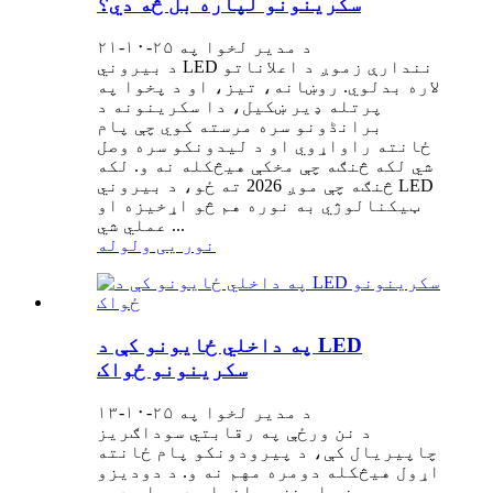
سکرینونو لپاره بل څه دي؟
د مدیر لخوا په ۲۵-۱۰-۲۱
د بیروني LED نندارې زموږ د اعلاناتو
لاره بدلوي. روښانه، تیز، او د پخوا په
پرتله ډیر ښکیل، دا سکرینونه د
برانڈونو سره مرسته کوي چې پام
ځانته راواړوي او د لیدونکو سره وصل
شي لکه څنګه چې مخکې هیڅکله نه و. لکه
څنګه چې موږ 2026 ته ځو، د بیروني LED
ټیکنالوژي به نوره هم څو اړخیزه او
عملي شي ...
نور یی ولوله
په داخلي ځایونو کې د LED
سکرینونو ځواک
د مدیر لخوا په ۲۵-۱۰-۱۳
د نن ورځې په رقابتي سوداګریز
چاپیریال کې، د پیرودونکو پام ځانته
اړول هیڅکله دومره مهم نه و. د دودیزو
پوسټرونو او نښو هاخوا، ډیر او ډیر