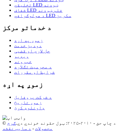
تخلیقي LED ښودنه
شفاف LED فلم ښودنه
د هولوګرافي LED سکرین
د خدماتو مرکز
زموږ په اړه
دودیز خدمت
حل لارې او قضیې
ویډیو
خبرونه
د محرمیت تګلاره
شرایط او مقررات
زموږ په اړه
د شرکت پروفایل
زموږ تاریخ
ډاونلوډ کړئ
© د چاپ حق - ۲۰۱۰-۲۰۲۵: ټول حقونه خوندي دي.
ګرم
محصولات
-
د سایټ نقشه