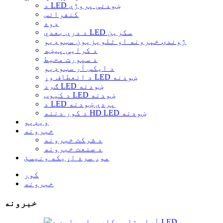
د LED ښودنې پروژې
کنفرانس
ډوه
د درې بعدي LED سکرین
ژوندۍ خپرونه او تلویزیون سټوډیو
د کرایې پیښه
د سپورت محیط
د ایکس آر سټوډیو
د انعطاف وړ LED ښودنه
ګرد LED ښودنه
د کیوب LED ښودنه
د LED پردې ښودنه
د کور دننه HD LED ښودنه
ویډیو
خبرونه
د شرکت خبرونه
د صنعت خبرونه
موږ سره اړیکه ونیسئ
کور
خبرونه
خبرونه