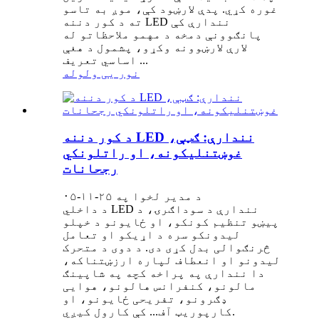
غوره کړي. پدې لارښود کې، موږ به تاسو
ته د کور دننه LED نندارې کې
پانګوونې دمخه د مهمو ملاحظاتو له
لارې لارښوونه وکړو، پشمول د هغې
اساسي تعریف ...
نور یی ولوله
د کور دننه LED نندارې: ګټې،
غوښتنلیکونه، او راتلونکي
رجحانات
د مدیر لخوا په ۲۵-۱۱-۰۵
د داخلي LED نندارې د سوداګرۍ، د
پیښو تنظیم کونکو، او ځایونو د خپلو
لیدونکو سره د اړیکو او تعامل
څرنګوالی بدل کړی دی. د دوی د متحرک
لیدونو او انعطاف لپاره ارزښتناکه،
دا نندارې په پراخه کچه په شاپینګ
مالونو، کنفرانس هالونو، هوایی
ډګرونو، تفریحی ځایونو، او
کارپوریټ آف... کې کارول کیږي.