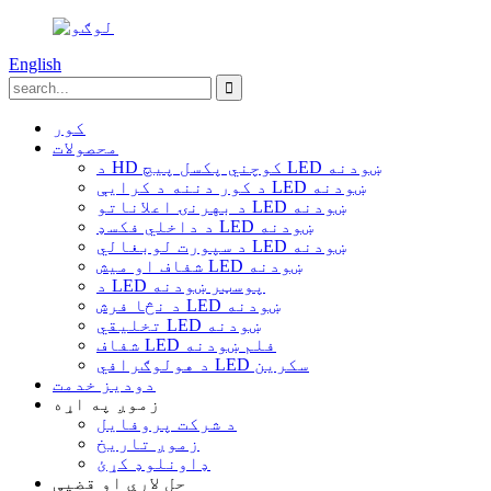
English
کور
محصولات
د HD کوچني پکسل پیچ LED ښودنه
د کور دننه د کرایې LED ښودنه
د بهرنۍ اعلاناتو LED ښودنه
د داخلي فکسډ LED ښودنه
د سپورت لوبغالي LED ښودنه
شفاف او میش LED ښودنه
د LED پوسټر ښودنه
د نڅا فرش LED ښودنه
تخلیقي LED ښودنه
شفاف LED فلم ښودنه
د هولوګرافي LED سکرین
دودیز خدمت
زموږ په اړه
د شرکت پروفایل
زموږ تاریخ
ډاونلوډ کړئ
حل لارې او قضیې