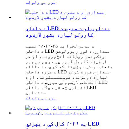
نور یی ولوله
د داخلي LED نندارې او د هغوی د
کارولو لپاره بشپړ لارښود
د مدیر لخوا په ۲۵-۱۰-۲۸ نیټه
د داخلي LED نندارې د لوړ ریزولوشن
رنګونه، روښانه انځورونه، او هر
اړخیزه کارول لري، چې دوی په ډیری
صنعتونو کې ارزښتناکه کوي. دا مقاله
د غوره داخلي LED نندارې غوره کولو
لپاره ډولونه، غوښتنلیکونه، او د
انتخاب لارښوونې سپړي. د داخلي LED
نندارې څه شی دی؟ د داخلي LED
نندارې...
نور یی ولوله
په ۲۰۲۶ کال کې د بهرني LED