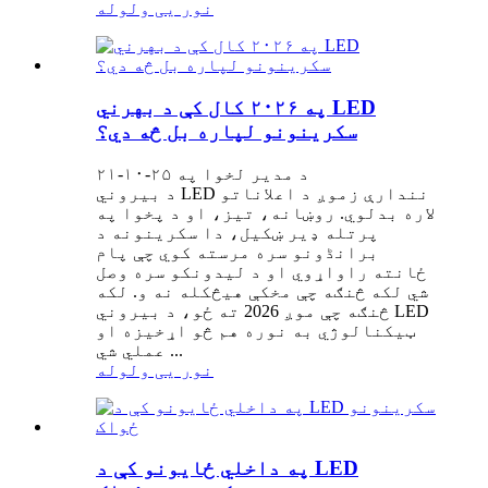
نور یی ولوله
په ۲۰۲۶ کال کې د بهرني LED
سکرینونو لپاره بل څه دي؟
د مدیر لخوا په ۲۵-۱۰-۲۱
د بیروني LED نندارې زموږ د اعلاناتو
لاره بدلوي. روښانه، تیز، او د پخوا په
پرتله ډیر ښکیل، دا سکرینونه د
برانڈونو سره مرسته کوي چې پام
ځانته راواړوي او د لیدونکو سره وصل
شي لکه څنګه چې مخکې هیڅکله نه و. لکه
څنګه چې موږ 2026 ته ځو، د بیروني LED
ټیکنالوژي به نوره هم څو اړخیزه او
عملي شي ...
نور یی ولوله
په داخلي ځایونو کې د LED