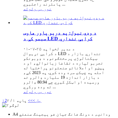
پاملرنه راجلبوي ...
نور یی ولوله
د ودې نیول: په دریو پاور هاوس
سیمو کې د LED کرایې نندارې
د مدیر لخوا په ۲۵-۰۷-۰۱
د کرایې نړیوال LED نندارې بازار د
ټیکنالوژۍ پرمختګونو، د ډوبونکو
تجربو لپاره د تقاضا زیاتوالي، او د
پیښو او اعلاناتو صنعتونو پراختیا له
امله په چټکۍ سره وده کوي. په 2023 کې،
د بازار اندازه 19 ملیارد ډالرو ته
ورسیده او اټکل کیږي چې 80.94 ډالرو
ته وده ورکړي ...
نور یی ولوله
بل >
>>
پاڼه ۱ / ۲
2
۱
A4 ودانۍ، د دونګ فانګ جیان فو ییجینګ صنعتي