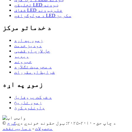
تخلیقي LED ښودنه
شفاف LED فلم ښودنه
د هولوګرافي LED سکرین
د خدماتو مرکز
زموږ په اړه
دودیز خدمت
حل لارې او قضیې
ویډیو
خبرونه
د محرمیت تګلاره
شرایط او مقررات
زموږ په اړه
د شرکت پروفایل
زموږ تاریخ
ډاونلوډ کړئ
© د چاپ حق - ۲۰۱۰-۲۰۲۵: ټول حقونه خوندي دي.
ګرم
محصولات
-
د سایټ نقشه