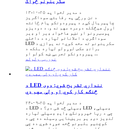
سکرینونو ځواک
د مدیر لخوا په ۲۵-۱۰-۱۳
د نن ورځې په رقابتي سوداګریز
چاپیریال کې، د پیرودونکو پام ځانته
اړول هیڅکله دومره مهم نه و. د دودیزو
پوسټرونو او نښو هاخوا، ډیر او ډیر
سوداګرۍ د اعلاناتو لپاره د داخلي
LED سکرینونو ته مخه کوي - نه یوازې د
برانډ عکس لوړولو لپاره بلکه د
پیرودونکو تجربې ښه کولو او ...
نور یی ولوله
د LED نندارې تشریح شوي: دوی
څنګه کار کوي او ولې مهم دي
د مدیر لخوا په ۲۵-۰۹-۲۴
د LED ډسپلې څه شی دی؟ د LED ډسپلې،
چې د رڼا خپروونکي ډایډ ډسپلې لپاره
لنډیز دی، یو بریښنایی وسیله ده چې د
کوچنیو بلبونو څخه جوړه شوې ده چې
کله بریښنایی جریان له دوی څخه