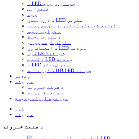
د LED ښودنې پروژې
کنفرانس
ډوه
د درې بعدي LED سکرین
ژوندۍ خپرونه او تلویزیون سټوډیو
د کرایې پیښه
د سپورت محیط
د ایکس آر سټوډیو
د انعطاف وړ LED ښودنه
ګرد LED ښودنه
د کیوب LED ښودنه
د LED پردې ښودنه
د کور دننه HD LED ښودنه
ویډیو
خبرونه
د شرکت خبرونه
د صنعت خبرونه
موږ سره اړیکه ونیسئ
کور
خبرونه
د صنعت خبرونه