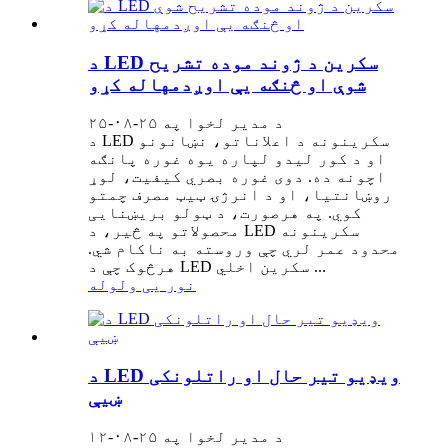
د LED سکرین د ژوند موده تشریح
شوې او څنګه یې اوږدمهاله کړو
د مدیر لخوا په ۲۵-۰۸-۲۵
د LED سکرینونه د اعلاناتو، نښانونو
او د کور لیدو لپاره یوه غوره پانګه
اچونه ده. دوی غوره بصري کیفیت، لوړ
روښانتیا، او د انرژۍ ټیټ مصرف چمتو
کوي. په هرصورت، د ټولو بریښنایی
محصولاتو په څیر، د LED سکرینونه
محدود عمر لري چې وروسته به ناکام شي.
هرڅوک چې د LED سکرین اخلي ...
نور یی ولوله
د LED ویډیو تیر حال او راتلونکی
ښیې
د مدیر لخوا په ۲۵-۰۸-۱۲