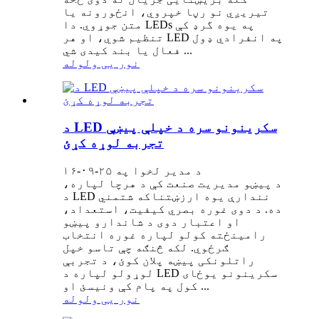
تیریږي نو رڼا خپروي، انځورونه یا
متن جوړوي. دا LEDs په یوه گرډ کې
تنظیم شوي، او هر LED په انفرادي ډول
فعال یا بند کیدی شي ...
نور یی ولوله
د LED سکرینونو سره د خپلې پیښې
تجربه لوړه کړئ
د مدیر لخوا په ۲۵-۰۹-۱۶
د پیښو مدیریت صنعت کې د هرچا لپاره،
د LED نندارې یوه ارزښتناکه شتمني
ده. د دوی غوره بصري کیفیت، استعداد،
او اعتبار دوی د شاندارو پیښو
رامینځته کولو لپاره غوره انتخاب
ګرځوي. لکه څنګه چې تاسو خپل
راتلونکی پیښه پلان کوئ، د تجربې
لوړولو لپاره د LED سکرینونو یوځای
کول په پام کې ونیسئ او ...
نور یی ولوله