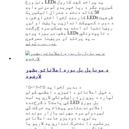
نن ورځ، LEDs په پراخه کچه کارول
کیږي، مګر د رڼا خپریدو لومړنی ډایډ
50 کاله دمخه د جنرال الیکټریک
کارمند لخوا اختراع شو. د LEDs ظرفیت
د دوی د کمپیکٹ اندازې، پایښت او لوړ
روښانتیا له امله په چټکۍ سره څرګند
شو. سربیره پردې، LEDs د تاپېدونکي
په پرتله لږ بریښنا مصرفوي ...
نور یی ولوله
د موبایل بل بورډ اعلاناتو بشپړ
لارښود
د مدیر لخوا په ۲۵-۰۸-۰۵
د خپل اعلاناتو د اغیزې د اعظمي کولو
لپاره د یوې زړه راښکونکې لارې په لټه
کې یاست؟ د ګرځنده LED بل بورډ
اعلانونه ستاسو پیغام په حرکت کې
لیږدولو سره بهرنۍ بازار موندنه
بدلوي. د دودیزو جامد اعلاناتو
برعکس، دا متحرک نندارې په لاریو یا
ځانګړي سمبال موټرو کې نصب شوي،