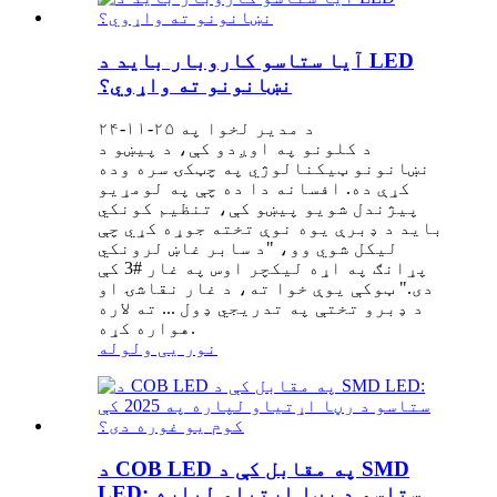
آیا ستاسو کاروبار باید د LED
نښانونو ته واړوي؟
د مدیر لخوا په ۲۵-۱۱-۲۴
د کلونو په اوږدو کې، د پیښو د
نښانونو ټیکنالوژي په چټکۍ سره وده
کړې ده. افسانه دا ده چې په لومړیو
پیژندل شویو پیښو کې، تنظیم کونکي
باید د ډبرې یوه نوې تخته جوړه کړي چې
لیکل شوي وو، "د سابر غاښ لرونکي
پړانګ په اړه لیکچر اوس په غار #3 کې
دی." ټوکې یوې خوا ته، د غار نقاشۍ او
د ډبرو تختې په تدریجي ډول ... ته لاره
هواره کړه.
نور یی ولوله
د COB LED په مقابل کې د SMD
LED: ستاسو د رڼا اړتیاو لپاره