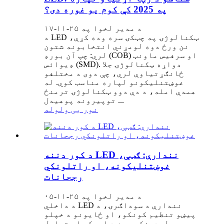
په 2025 کې کوم یو غوره دی؟
د مدیر لخوا په ۲۵-۱۱-۱۷
د LED ټکنالوژۍ په چټکۍ سره وده کړې،
نن ورځ دوه لومړني انتخابونه شتون
لري: چپ آن بورډ (COB) او سرفیس ماونټ
ډیوائس (SMD). دواړه ټکنالوژۍ جلا
ځانګړتیاوې لري، چې دوی د مختلفو
غوښتنلیکونو لپاره مناسب کوي. له
همدې امله، د دې دوو ټکنالوژۍ ترمنځ
توپیرونه پوهیدل ...
نور یی ولوله
د کور دننه LED نندارې: ګټې،
غوښتنلیکونه، او راتلونکي
رجحانات
د مدیر لخوا په ۲۵-۱۱-۰۵
د داخلي LED نندارې د سوداګرۍ، د
پیښو تنظیم کونکو، او ځایونو د خپلو
لیدونکو سره د اړیکو او تعامل