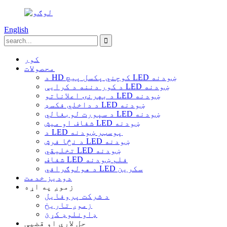
English
کور
محصولات
د HD کوچني پکسل پیچ LED ښودنه
د کور دننه د کرایې LED ښودنه
د بهرنۍ اعلاناتو LED ښودنه
د داخلي فکسډ LED ښودنه
د سپورت لوبغالي LED ښودنه
شفاف او میش LED ښودنه
د LED پوسټر ښودنه
د نڅا فرش LED ښودنه
تخلیقي LED ښودنه
شفاف LED فلم ښودنه
د هولوګرافي LED سکرین
دودیز خدمت
زموږ په اړه
د شرکت پروفایل
زموږ تاریخ
ډاونلوډ کړئ
حل لارې او قضیې