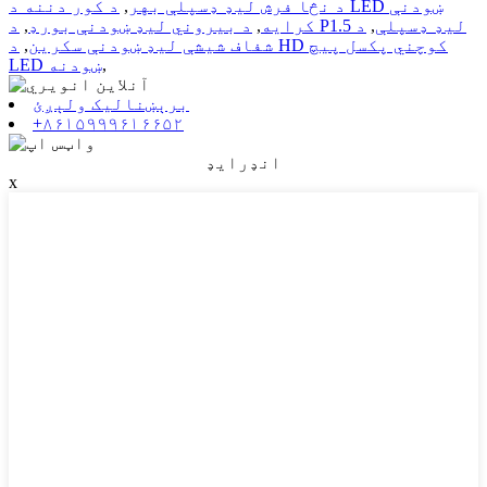
د نڅا فرش لیډ ډسپلې بهر
,
د کور دننه د LED ښودنې
د P1.5 لیډ ډسپلې
,
د
کرایه
,
د بیروني لیډ ښودنې بورډ
,
شفاف شیشې لیډ ښودنې سکرین
,
د HD کوچني پکسل پیچ
,
LED ښودنه
برېښنالیک ولېږئ
+۸۶۱۵۹۹۹۶۱۶۶۵۲
انډرایډ
x