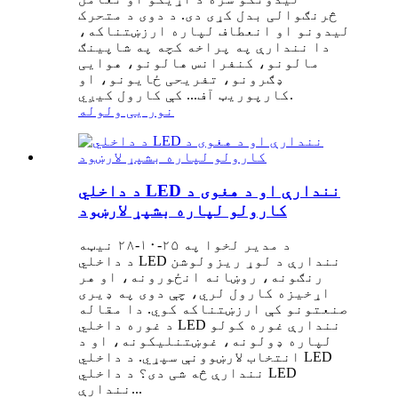
څرنګوالی بدل کړی دی. د دوی د متحرک
لیدونو او انعطاف لپاره ارزښتناکه،
دا نندارې په پراخه کچه په شاپینګ
مالونو، کنفرانس هالونو، هوایی
ډګرونو، تفریحی ځایونو، او
کارپوریټ آف... کې کارول کیږي.
نور یی ولوله
د داخلي LED نندارې او د هغوی د
کارولو لپاره بشپړ لارښود
د مدیر لخوا په ۲۵-۱۰-۲۸ نیټه
د داخلي LED نندارې د لوړ ریزولوشن
رنګونه، روښانه انځورونه، او هر
اړخیزه کارول لري، چې دوی په ډیری
صنعتونو کې ارزښتناکه کوي. دا مقاله
د غوره داخلي LED نندارې غوره کولو
لپاره ډولونه، غوښتنلیکونه، او د
انتخاب لارښوونې سپړي. د داخلي LED
نندارې څه شی دی؟ د داخلي LED
نندارې...