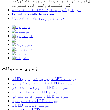
ښار، د تیانلیاو ټولنه، یوتانګ کوڅه،
ګوانګمینګ ولسوالۍ، شینزین
موبایل / واټس اپ: +۸۶۱۵۹۹۹۶۱۶۶۵۲
E-mail: sales@led-star.com
د تماس شمیره: ۷۵۵-۲۷۳۸۷۲۷۱
زموږ محصولات
د HD کوچني پکسل پیچ LED ښودنه
د کور دننه د کرایې LED ښودنه
د بهرنۍ اعلاناتو LED ښودنه
د داخلي فکسډ LED ښودنه
د سپورت لوبغالي LED ښودنه
شفاف او میش LED ښودنه
د LED پوسټر ښودنه
د نڅا فرش LED ښودنه